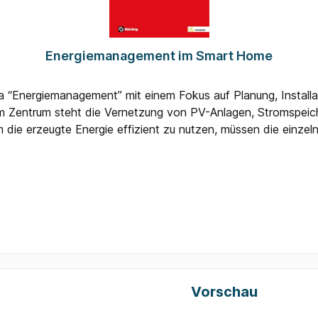
w.aznu.net/programm/Link zur Anmeldung: https://www.aznu
Energiemanagement im Smart Home
“Energiemanagement” mit einem Fokus auf Planung, Installa
m Zentrum steht die Vernetzung von PV-Anlagen, Stromspei
ie erzeugte Energie effizient zu nutzen, müssen die einze
me Energy Management System (HEMS) ins Spiel: Es erfasst u
hen Energiewende. Insbesondere behandelt das Buch auch die
h: • Grundlagen zu Prosumer, Smart Home und HEMS • Prak
bus-Teilnehmer, Energiemonitoring, Loggen der Daten bzw. 
enen Daten und Musterrechnungen • Umsetzung gemäß Anfo
Vorschau
Produktgalerie überspri