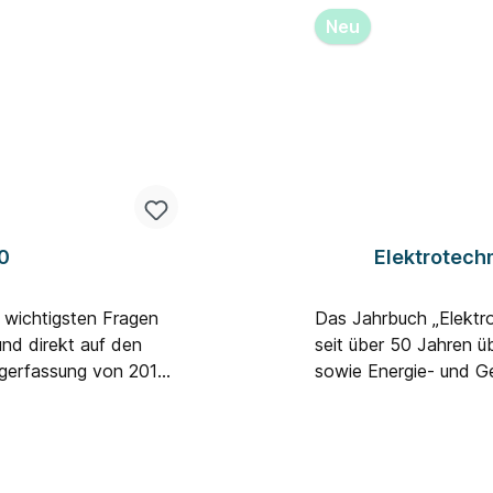
Neu
0
Elektrotech
wichtigsten Fragen
Das Jahrbuch „Elektro
nd direkt auf den
seit über 50 Jahren ü
ngerfassung von 2019
sowie Energie- und G
wurden und wie sich
vor. Mit seinem brei
tionspraxis umsetzen
Prüftechnik, Gebäude-
enspiel mit § 14a
Stromversorgungssyst
gsregel VDE-AR-N
umfassenden Branchenr