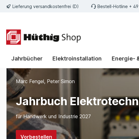
Lieferung versandkostenfrei (D)
Bestell-Hotline
+ 49
m Hauptinhalt springen
Zur Suche springen
Zur Hauptnavigation springen
Jahrbücher
Elektroinstallation
Energie- 
Slider überspringen
Marc Fengel, Peter Simon
Jahrbuch Elektrotechn
für Handwerk und Industrie 2027
Vorbestellen