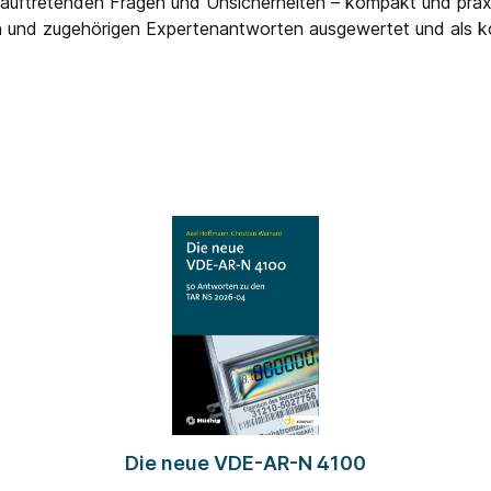
 auftretenden Fragen und Unsicherheiten – kompakt und praxis
gen und zugehörigen Expertenantworten ausgewertet und al
raxisproblem-Rubrik „Brandschutz“. Die behandelten Fragen
age im Treppenhaus“. Zu jedem Beitrag besteht zudem die Mögl
„Best-of Praxisprobleme“ ist eine kurzweilige Erweiterung d
n.
Die neue VDE-AR-N 4100