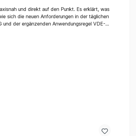
isnah und direkt auf den Punkt. Es erklärt, was
 sich die neuen Anforderungen in der täglichen
 EEG und der ergänzenden Anwendungsregel VDE-
Übergangsfrist und GeltungsbereichZählerplätze
dliche Standardisierung, einheitlicher
 EEG, Steuerbox und Smart-Meter-
allbox) sowie TAR und TAB.