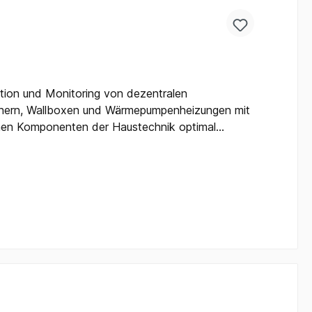
.net/anmeldung/
tion und Monitoring von dezentralen
chern, Wallboxen und Wärmepumpenheizungen mit
lnen Komponenten der Haustechnik optimal
nd optimiert alle Energieströme im Haushalt
 Steuerungspflicht von Verbrauchsanlagen gemäß
tische Möglichkeiten der Vernetzung • Aufbau
Auswerten • Einbindung von Zählern für Gas,
rderungen §14a EnWG
ngen