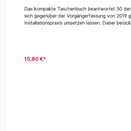
Das kompakte Taschenbuch beantwortet 50 der wi
sich gegenüber der Vorgängerfassung von 2019 g
Installationspraxis umsetzen lassen. Dabei ber
AR-N 4105 für Erzeugungsanlagen.Wichtigste Them
und Direktmessung: neue Schrankmaße, optionales 
AufbauIntegration steuerbarer Verbrauchseinri
GatewayZusammenspiel von VDE-AR-N 4100 und V
15,80 €*