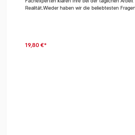
Fachexperten klären Ihre bei der täglichen Arbeit
Realität.Wieder haben wir die beliebtesten Fra
4 versammelt die meistbeachteten Beiträge der P
„Accesspoints in Fluchtwegen“ bis zur „Zähleranl
Diskussionen einzusteigen – einfach per QR-Code.
Berufseinsteiger als auch für erfahrene Spezialiste
19,80 €*