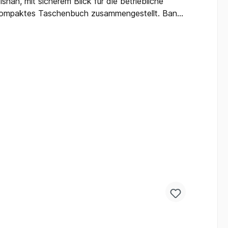
nah, mit sicherem Blick für die betriebliche
s kompaktes Taschenbuch zusammengestellt. Band
 und Probleme aus dem Leseralltag reichen von
ichkeit, auf elektro.net in Nachfragen und
es eigenen Fachwissens, geeignet sowohl für