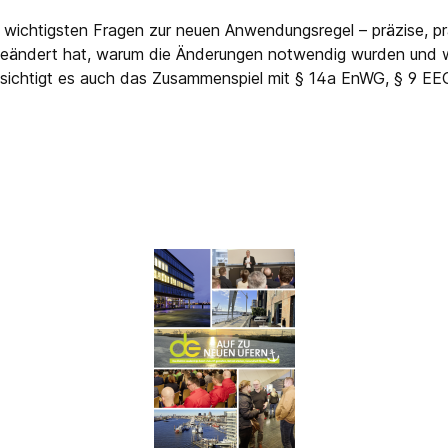
chtigsten Fragen zur neuen Anwendungsregel – präzise, prax
eändert hat, warum die Änderungen notwendig wurden und wie
ücksichtigt es auch das Zusammenspiel mit § 14a EnWG, § 9
en dieses Buches:Hintergründe und Ziele der Novellierung, 
Verteilerfeld und Hauptschalter-PflichtWandleranlagen: verbin
chtungen nach § 14a EnWG und Einspeisemanagement nach § 9
DE-AR-N 4105 bei kombinierten Anlagen (PV, Speicher, W