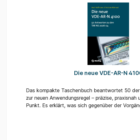
Die neue VDE-AR-N 410
Das kompakte Taschenbuch beantwortet 50 der 
zur neuen Anwendungsregel – präzise, praxisnah u
Punkt. Es erklärt, was sich gegenüber der Vorgä
geändert hat, warum die Änderungen notwendig 
die neuen Anforderungen in der täglichen Installa
lassen. Dabei berücksichtigt es auch das Zusamm
EnWG, § 9 EEG und der ergänzenden Anwendun