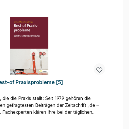
er zentralen Vorschriften, Gesetze, Regeln und
htigsten Formeln und Schaltzeichen. Wichtigste
usgabe:- Die neue VDE-AR-N 4100-
n- Die neue VDE 0100-600- Erdungsanlagen-
us Sicht einer verantwortlichen Elektrofachkraft-
chung- Prüfen von Stromerzeugern für mobile
est-of Praxisprobleme [5]
die die Praxis stellt: Seit 1979 gehören die
en gefragtesten Beiträgen der Zeitschrift „de –
 Fachexperten klären Ihre bei der täglichen
Fragen und Unsicherheiten – kompakt und
m Blick für die betriebliche Realität.Band 5 der